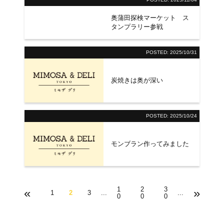
奥蒲田探検マーケット ス
タンプラリー参戦
POSTED:
2025/10/31
炭焼きは奥が深い
POSTED:
2025/10/24
モンブラン作ってみました
1
2
3
«
»
1
2
3
...
...
0
0
0