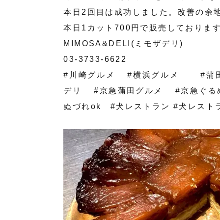
本日2回目は成功しました。改善の余
本日1カット700円で販売しておりま
MIMOSA&DELI(ミモザデリ)
03-3733-6622
#川崎グルメ #横浜グルメ #蒲
デリ #京急蒲田グルメ #京急ぐるめ
ぬづれok #犬レストラン #犬レスト