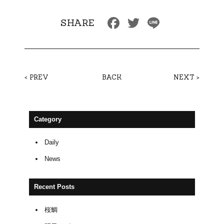
F
T
Li
SHARE
a
wi
n
c
tt
e
e
er
< PREV
BACK
NEXT >
b
o
o
Category
k
Daily
News
Recent Posts
桜鯛